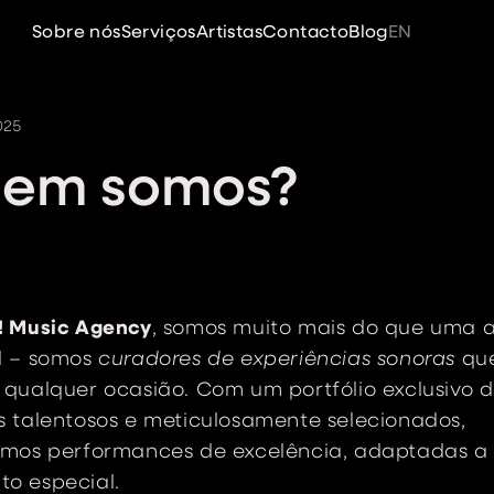
Sobre nós
Serviços
Artistas
Contacto
Blog
EN
025
em somos?
! Music Agency
, somos muito mais do que uma 
l – somos
curadores de experiências sonoras
qu
qualquer ocasião. Com um portfólio exclusivo 
s talentosos e meticulosamente selecionados,
imos performances de excelência, adaptadas a
o especial.