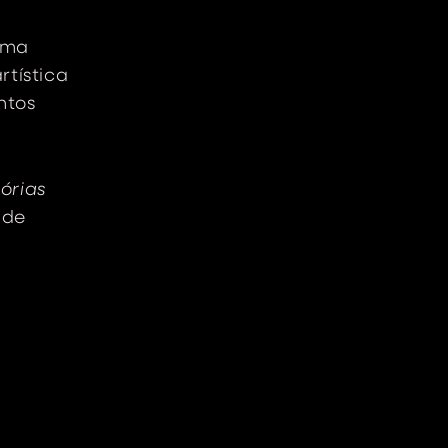
uma
rtística
ntos
órias
 de