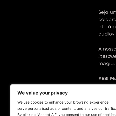
Seja u
celebra
até à 
audiovi
A nossa
inesque
magia
YES! M
We value your privacy
We use cookies to enhance your browsing experience,
serve personalised ads or content, and analyse our traffic.
By clicking "Accept All", you consent to our use of cookies