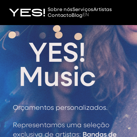
Sobre nós
Serviços
Artistas
EN
Contacto
Blog
YES!
Music
Orçamentos personalizados.
Representamos uma seleção
exclusiva de artistas:
Bandas de