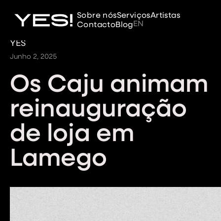
Sobre nós
Serviços
Artistas
EN
Contacto
Blog
YES
Junho 2, 2025
Os Caju animam
reinauguração
de loja em
Lamego